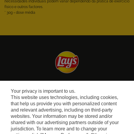
necessidades individuais podem variar dependendo da prática de exercício
físico e outros factores.
* 30g = dose média
Facebook
Instagram
Youtube
Your privacy is important to us.
This website uses technologies, including cookies,
Quem Somos
that help us provide you with personalized content
and relevant advertising, including on third-party
websites. Your information may be stored and/or
Perguntas Frequentes
shared with our advertising partners outside of your
jurisdiction. To learn more and to change your
Termos e Condições