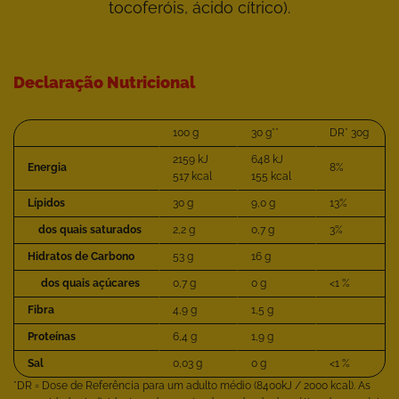
tocoferóis, ácido cítrico).
Declaração Nutricional
100 g
30 g**
DR* 30g
2159 kJ
648 kJ
Energia
8%
517 kcal
155 kcal
Lípidos
30 g
9,0 g
13%
dos quais saturados
2,2 g
0,7 g
3%
Hidratos de Carbono
53 g
16 g
dos quais açúcares
0,7 g
0 g
<1 %
Fibra
4,9 g
1,5 g
Proteínas
6,4 g
1,9 g
Sal
0,03 g
0 g
<1 %
*DR = Dose de Referência para um adulto médio (8400kJ / 2000 kcal). As