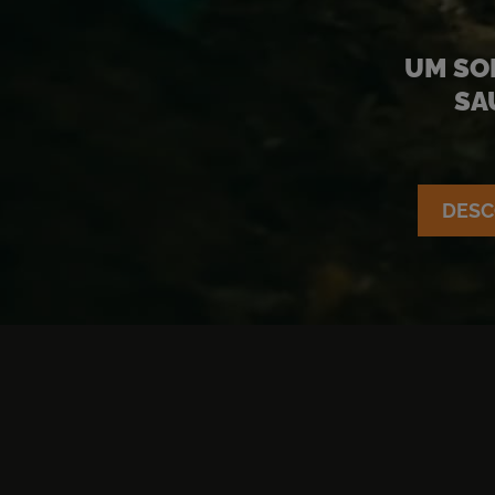
UM SOL
SA
DESC